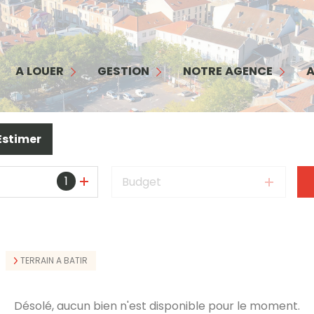
MAISON
APPARTEMENT
GESTION
NOTRE AGENCE
COMMERCES/ BUREAUX
INTERFACE PROPRIÉTAIRE
NOTRE ÉQUIPE
A LOUER
GESTION
NOTRE AGENCE
A
GARAGE
INTERFACE LOCATAIRE
NOS SERVICES
TERRAIN
GARANTIE LOYERS IMPAYÉS
NOS HONORAIRES
Estimer
BIENS LOUÉS
1
Budget
TERRAIN A BATIR
Désolé, aucun bien n'est disponible pour le moment.