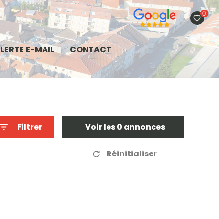
0
LERTE E-MAIL
CONTACT
Filtrer
Voir les
0
annonces
Réinitialiser