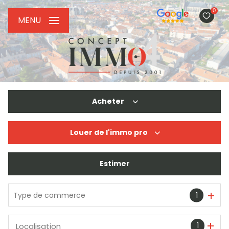
0
MENU
Acheter
Louer
de l'immo pro
De l'ancien
De l'immo pro
Estimer
à l'année
De l'immo pro
Type de commerce
1
1
Localisation