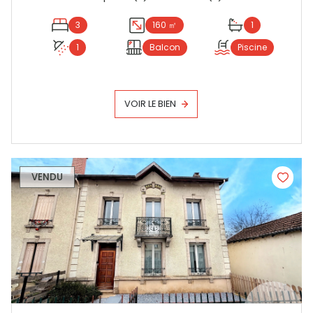
3
160 ㎡
1
1
Balcon
Piscine
VOIR LE BIEN
VENDU