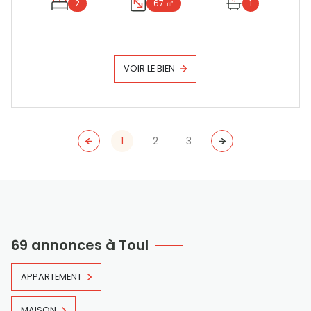
2
67 ㎡
1
VOIR LE BIEN
1
2
3
69 annonces à Toul
APPARTEMENT
MAISON