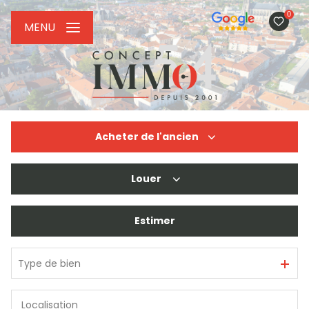
0
MENU
Acheter
de l'ancien
Louer
De l'ancien
De l'immo pro
Estimer
à l'année
De l'immo pro
Type de bien