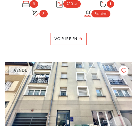
6
230 ㎡
1
3
Piscine
VOIR LE BIEN
VENDU