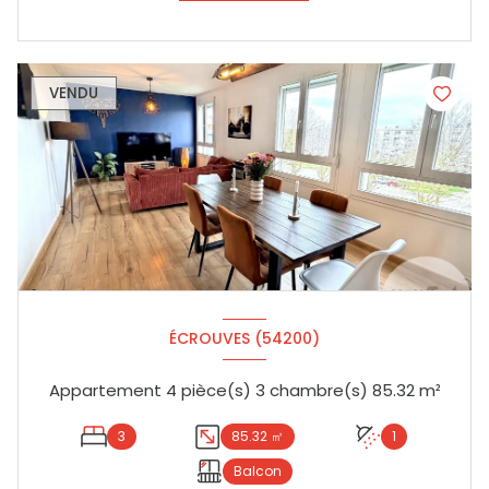
VENDU
ÉCROUVES (54200)
Appartement 4 pièce(s) 3 chambre(s) 85.32 m²
3
85.32 ㎡
1
Balcon