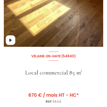
+3
VELAINE-EN-HAYE (54840)
Local commercial 85 m²
670 € / mois HT - HC*
Réf
3444