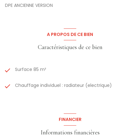
exposé sont disponibles sur le site Géorisques:
DPE ANCIENNE VERSION
www.georisques.gouv.fr
A PROPOS DE CE BIEN
Caractéristiques de ce bien
Surface 85 m²
Chauffage individuel : radiateur (electrique)
FINANCIER
Informations financières