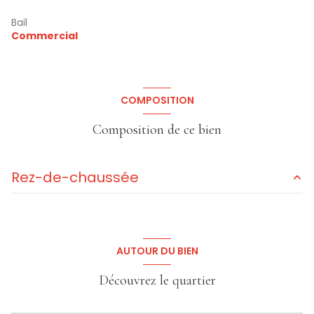
Bail
Commercial
COMPOSITION
Composition de ce bien
Rez-de-chaussée
accueil
m²
bureau
m²
AUTOUR DU BIEN
local de stockage
m²
Découvrez le quartier
salle
m²