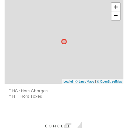
WC
m²
+
bureau
m²
−
Leaflet
|
©
Maps
|
© OpenStreetMap
Jawg
* HC : Hors Charges
* HT : Hors Taxes