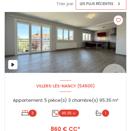
Trier par
LES PLUS RÉCENTES
VILLERS-LÈS-NANCY (54600)
Appartement 5 pièce(s) 3 chambre(s) 95.35 m²
3
95.35 ㎡
1
860 € CC*