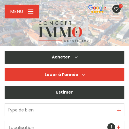
0
MENU
Acheter
Louer
à l'année
De l'ancien
De l'immo pro
Estimer
à l'année
De l'immo pro
Type de bien
1
Localisation