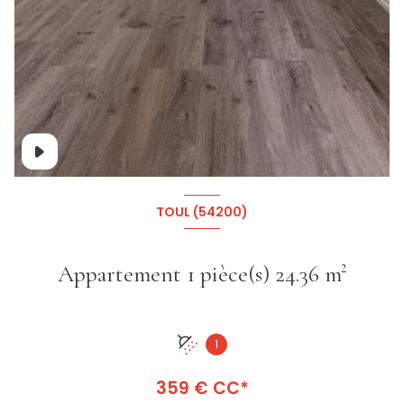
+2
TOUL (54200)
Appartement 1 pièce(s) 24.36 m²
1
359 € CC*