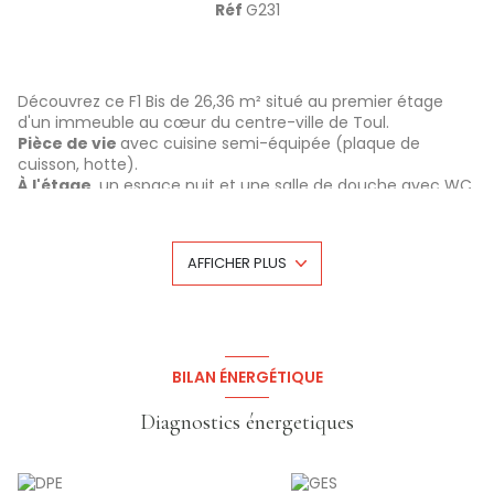
Réf
G231
Découvrez ce F1 Bis de 26,36 m² situé au premier étage
d'un immeuble au cœur du centre-ville de Toul.
Pièce de vie
avec cuisine semi-équipée (plaque de
cuisson, hotte).
À l'étage
, un espace nuit et une salle de douche avec WC.
Chauffage individuel électrique.
Disponible le 25/09/2026
, il est parfait pour une personne
seule ou un couple.
AFFICHER PLUS
Le loyer est de
329 €
+
30 € de provisions sur charges
(eau, taxe d’ordures ménagères et électricité des
communs),
Le dépôt de garantie est de
329 €
,
et les honoraires de location sont de
263 €
(dont 72€ pour
l’état des lieux), avec la possibilité de les régler en 3 fois
BILAN ÉNERGÉTIQUE
sans frais.
Contactez-nous dès maintenant pour visiter !
Diagnostics énergetiques
Les informations sur les risques auxquels ce bien est
exposé sont disponibles sur le site Géorisques:
www.georisques.gouv.fr