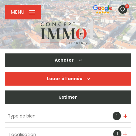
0
MENU
Acheter
Louer
à l'année
De l'ancien
De l'immo pro
Estimer
à l'année
De l'immo pro
Type de bien
1
1
Localisation