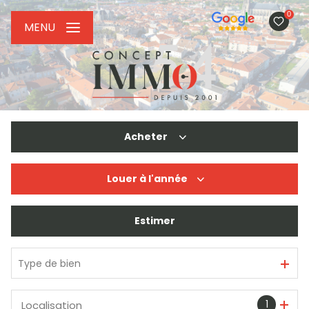
0
MENU
Acheter
Louer
à l'année
De l'ancien
De l'immo pro
Estimer
à l'année
De l'immo pro
Type de bien
1
Localisation