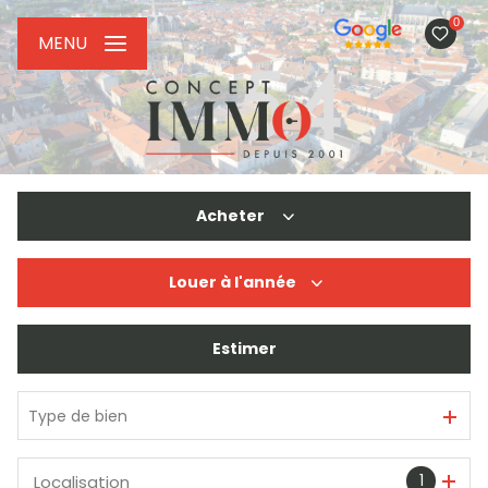
0
MENU
Acheter
Louer
à l'année
De l'ancien
De l'immo pro
Estimer
à l'année
De l'immo pro
Type de bien
1
Localisation