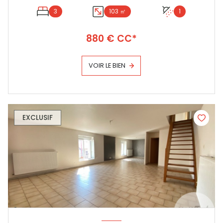
3
103 ㎡
1
880 € CC*
VOIR LE BIEN
EXCLUSIF