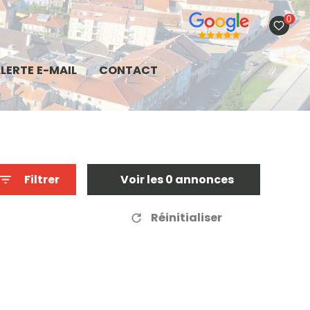
0
LERTE E-MAIL
CONTACT
Filtrer
Voir les
0
annonces
Réinitialiser