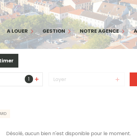
MAISON
APPARTEMENT
GESTION
NOTRE AGENCE
COMMERCES/ BUREAUX
INTERFACE PROPRIÉTAIRE
NOTRE ÉQUIPE
A LOUER
GESTION
NOTRE AGENCE
A
GARAGE
INTERFACE LOCATAIRE
NOS SERVICES
TERRAIN
GARANTIE LOYERS IMPAYÉS
NOS HONORAIRES
timer
BIENS LOUÉS
1
Loyer
ARD
Désolé, aucun bien n'est disponible pour le moment.