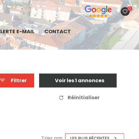
0
LERTE E-MAIL
CONTACT
Filtrer
Voir les
1
annonces
Réinitialiser
Trier par
LES PLUS RÉCENTES