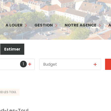
MAISON
APPARTEMENT
GESTION
NOTRE AGENCE
COMMERCES/ BUREAUX
INTERFACE PROPRIÉTAIRE
NOTRE ÉQUIPE
A LOUER
GESTION
NOTRE AGENCE
A
GARAGE
INTERFACE LOCATAIRE
NOS SERVICES
TERRAIN
GARANTIE LOYERS IMPAYÉS
NOS HONORAIRES
Estimer
BIENS LOUÉS
1
Budget
pro
OD LES TOUL
od-Les-Toul