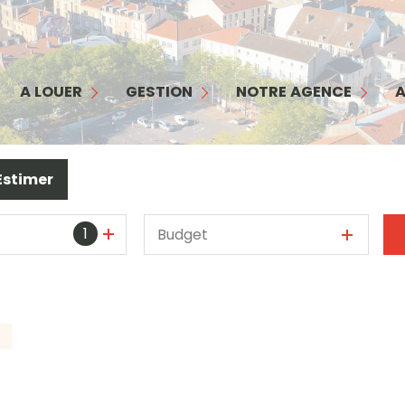
MAISON
APPARTEMENT
GESTION
NOTRE AGENCE
COMMERCES/ BUREAUX
INTERFACE PROPRIÉTAIRE
NOTRE ÉQUIPE
A LOUER
GESTION
NOTRE AGENCE
A
GARAGE
INTERFACE LOCATAIRE
NOS SERVICES
TERRAIN
GARANTIE LOYERS IMPAYÉS
NOS HONORAIRES
Estimer
BIENS LOUÉS
1
Budget
S