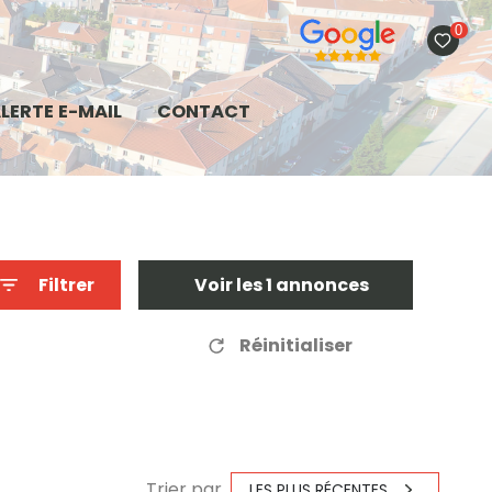
0
LERTE E-MAIL
CONTACT
Filtrer
Voir les
1
annonces
Réinitialiser
Trier par
LES PLUS RÉCENTES