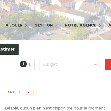
MAISON
APPARTEMENT
GESTION
NOTRE AGENCE
COMMERCES/ BUREAUX
INTERFACE PROPRIÉTAIRE
NOTRE ÉQUIPE
A LOUER
GESTION
NOTRE AGENCE
A
GARAGE
INTERFACE LOCATAIRE
NOS SERVICES
TERRAIN
GARANTIE LOYERS IMPAYÉS
NOS HONORAIRES
Estimer
BIENS LOUÉS
1
Budget
E
MAISON
T6
Désolé, aucun bien n'est disponible pour le moment.