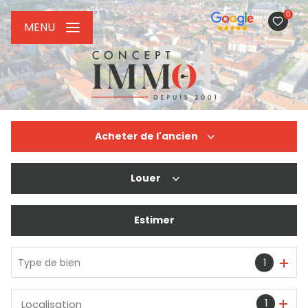
0
MENU
Acheter
de l'ancien
Louer
De l'ancien
De l'immo pro
Estimer
à l'année
De l'immo pro
Type de bien
1
1
Localisation