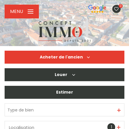
0
MENU
Acheter
de l'ancien
Louer
De l'ancien
De l'immo pro
Estimer
à l'année
De l'immo pro
Type de bien
1
Localisation