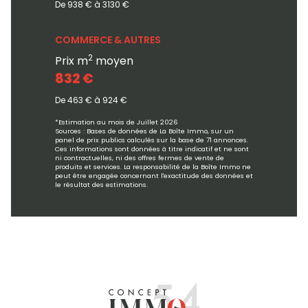
De 938 € à 3130 €
COMMERCE & AUTRES
2
Prix m
moyen
832 €
De 463 € à 924 €
*Estimation au mois de Juillet 2026
Sources : Bases de données de La Boîte Immo, sur un
panel de prix publics calculés sur la base de 71 annonces.
Ces informations sont données à titre indicatif et ne sont
ni contractuelles, ni des offres fermes de vente de
produits et services. La responsabilité de la Boîte Immo ne
peut être engagée concernant l'exactitude des données et
le résultat des estimations.