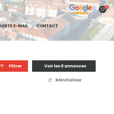
0
LERTE E-MAIL
CONTACT
Filtrer
Voir les
0
annonces
Réinitialiser