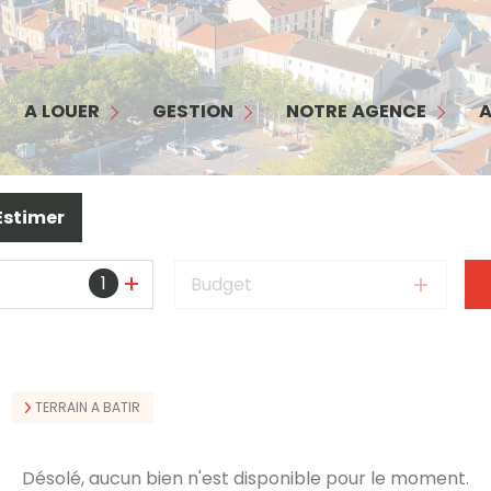
MAISON
APPARTEMENT
GESTION
NOTRE AGENCE
COMMERCES/ BUREAUX
INTERFACE PROPRIÉTAIRE
NOTRE ÉQUIPE
A LOUER
GESTION
NOTRE AGENCE
A
GARAGE
INTERFACE LOCATAIRE
NOS SERVICES
TERRAIN
GARANTIE LOYERS IMPAYÉS
NOS HONORAIRES
Estimer
BIENS LOUÉS
1
Budget
TERRAIN A BATIR
Désolé, aucun bien n'est disponible pour le moment.