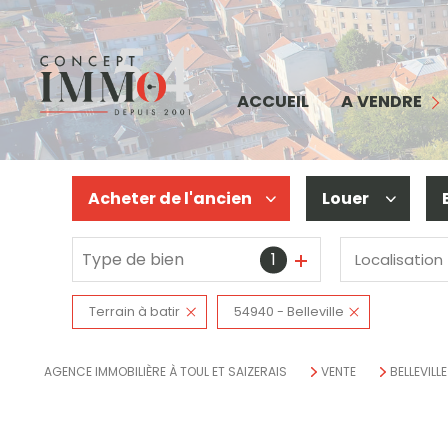
MAISON
APPARTEMENT
COMMERCE
ACCUEIL
A VENDRE
TERRAIN
IMMEUBLE
Acheter
de l'ancien
Louer
BIENS VENDUS
Type de bien
1
Localisation
De l'ancien
à l'année
De l'immo pro
De l'immo pro
Terrain à batir
54940 - Belleville
AGENCE IMMOBILIÈRE À TOUL ET SAIZERAIS
VENTE
BELLEVILLE