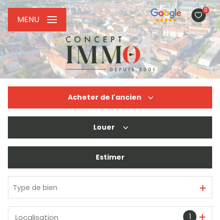
0
MENU
Acheter
de l'ancien
Louer
De l'ancien
De l'immo pro
Estimer
à l'année
De l'immo pro
Type de bien
1
Localisation