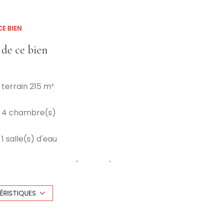
E BIEN
 de ce bien
terrain 215 m²
4 chambre(s)
1 salle(s) d'eau
cuisine américaine (équipée)
1 garage(s)
ÉRISTIQUES
3 niveau(x)