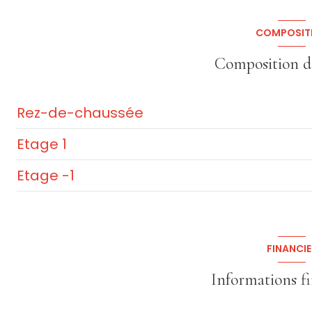
COMPOSIT
cave
Composition d
Rez-de-chaussée
Etage 1
entrée
Etage -1
salon/sejour
chambre
WC
chambre
buanderie
garage
bureau
Atelier
FINANCIE
terrasse
chambre
cave
Informations f
salle de bain
chambre