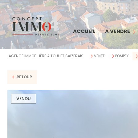
MAISON
APPARTEMENT
COMMERCE
ACCUEIL
A VENDRE
TERRAIN
IMMEUBLE
AGENCE IMMOBILIÈRE À TOUL ET SAIZERAIS
VENTE
POMPEY
BIENS VENDUS
RETOUR
VENDU