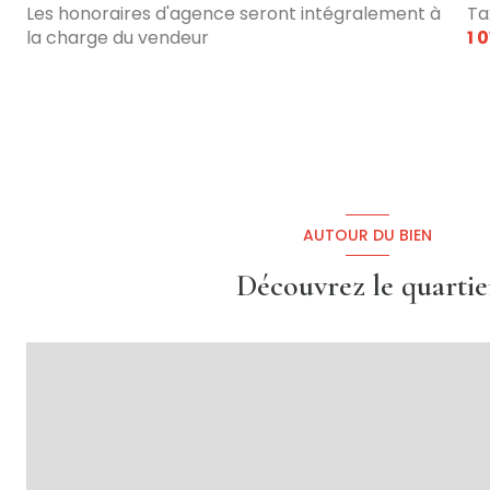
Les honoraires d'agence seront intégralement à
Ta
salle d'eau
la charge du vendeur
1 
terrasse
AUTOUR DU BIEN
Découvrez le quartie