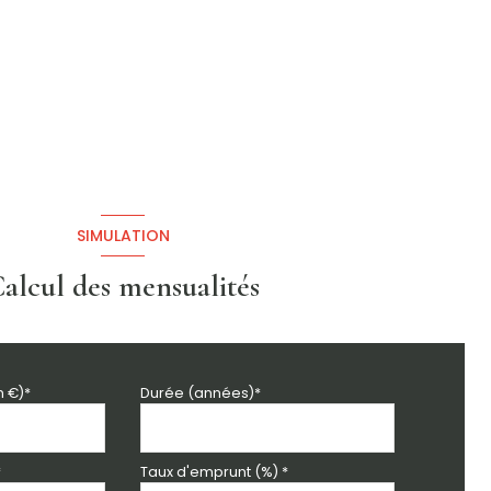
SIMULATION
alcul des mensualités
n €)*
Durée (années)*
*
Taux d'emprunt (%) *