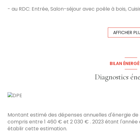
- au RDC: Entrée, Salon-séjour avec poêle à bois, Cui
- à l'étage: 3 chambres dont 1 avec dressing, bureau,
- au sous-sol: Espace buanderie, atelier, cave, 1 cham
- Garage 1 Vl au RDC avec accès direct dans séjour
AFFICHER PL
2 terrasses de 12 m² env chacune (RDC + 1er étage) + j
PRIX: 199 000 € (Honoraires à la charge du Vendeur).
Vidéo disponible. Maison libre Fin Juin / Début Juillet 2
Les informations sur les risques auxquels ce bien est e
BILAN ÉNERGÉ
www.georisques.gouv.fr
Diagnostics én
Montant estimé des dépenses annuelles d'énergie de
compris entre 1 460 € et 2 030 € . 2023 étant l'année d
établir cette estimation.