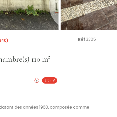
Réf
3305
340)
Maison 7 pièce(s) 4 chambre(s) 110 m²
215 m²
té, datant des années 1960, composée comme