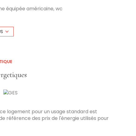
sine équipée américaine, wc
 SDB avec wc
bre, salle d'eau avec wc
US
ardin de 215 m².
024.
xposé sont disponibles sur le site Géorisques:
TIQUE
ergetiques
 ce logement pour un usage standard est
e référence des prix de l'énergie utilisés pour