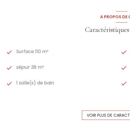
A PROPOS DE C
Caractéristiques
Surface 110 m²
séjour 38 m²
1 salle(s) de bain
construit en 1960
Chauffage individuel : radiateur (gaz)
VOIR PLUS DE CARACT
1 côté(s) mitoyen(s)