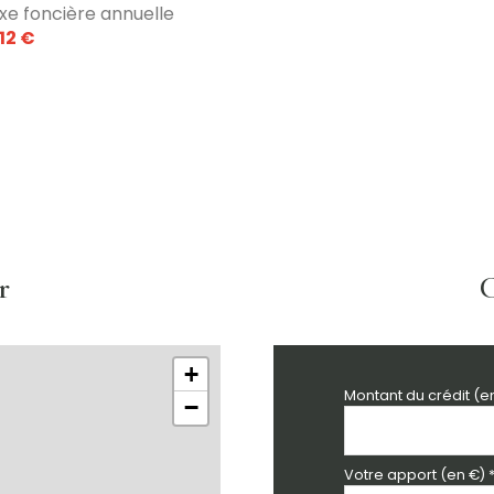
xe foncière annuelle
2.3 m²
012 €
12 m²
r
C
+
Montant du crédit (e
−
Votre apport (en €) 