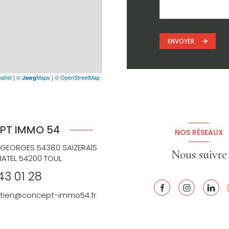
ENVOYER
aflet
|
©
Maps
|
© OpenStreetMap
Jawg
PT IMMO 54
NOS RÉSEAUX
 GEORGES 54380 SAIZERAIS
Nous suivre
HATEL 54200 TOUL
43 01 28
retien@concept-immo54.fr