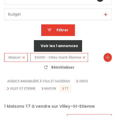
Budget
Filtrer
Voir les
1
annonces
Maison
54200 - Villey-Saint-Étienne
Réinitialiser
7 Pièces
AGENCE IMMOBILIÈRE À TOUL ET SAIZERAIS
VENTE
VILLEY ST ETIENNE
MAISON
T7
1
Maisons T7 à vendre sur Villey-St-Etienne