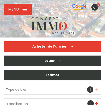
0
MENU
Acheter
de l'ancien
Louer
De l'ancien
De l'immo pro
Estimer
à l'année
De l'immo pro
Type de bien
1
1
Localisation