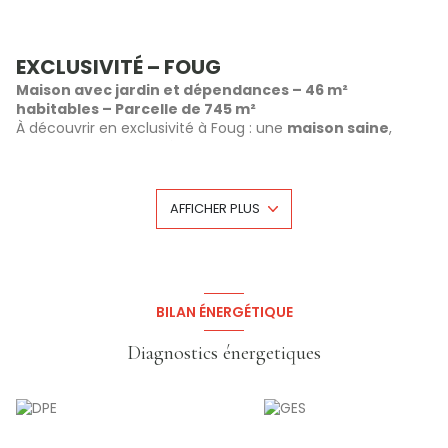
EXCLUSIVITÉ – FOUG
Maison avec jardin et dépendances – 46 m²
habitables – Parcelle de 745 m²
À découvrir en exclusivité à Foug : une
maison saine
,
pleine de potentiel, idéale pour un premier achat ou un
projet d’investissement.
D’une surface habitable d’environ
46 m²
, elle se compose
actuellement :
AFFICHER PLUS
Au rez-de-chaussée :
Une entrée
Une cuisine
Trois pièces à réaménager selon vos besoins
Une salle de bains avec WC
BILAN ÉNERGÉTIQUE
À l’étage :
Un
grenier
Diagnostics énergetiques
En sous-sol :
Une
cave
avec espace chaufferie
En extérieur :
Une
buanderie / cuisine d’été
Deux dépendances
, dont une pouvant faire office de