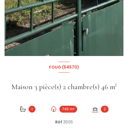
+10
FOUG (54570)
Maison 3 pièce(s) 2 chambre(s) 46 m²
1
745 m²
2
Réf
3506