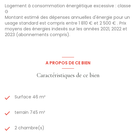
garage
Logement à consommation énergétique excessive : classe
Et surtout un
très beau jardin
de
745 m²
au total, offrant
G
de vraies possibilités d’agrandissement ou
Montant estimé des dépenses annuelles d'énergie pour un
d’aménagements extérieurs
usage standard est compris entre 1 810 € et 2 500 € . Prix
Les points forts :
moyens des énergies indexés sur les années 2021, 2022 et
Maison saine
2023 (abonnements compris).
Toiture refaite en 2021
Électricité refaite en 2022
Beau potentiel d’agrandissement
Secteur calme
Des
travaux de rénovation intérieure
sont à prévoir
A PROPOS DE CE BIEN
pour exploiter pleinement le potentiel du bien.
Prix de vente : 96 000 €
(Honoraires à la charge du
Caractéristiques de ce bien
vendeur)
Consultez les risques auxquels ce bien est exposé sur
le site :
www.georisques.gouv.fr
Surface 46 m²
terrain 745 m²
2 chambre(s)