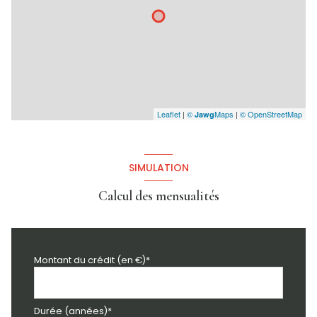
Leaflet
|
©
Maps
|
© OpenStreetMap
Jawg
SIMULATION
Calcul des mensualités
Montant du crédit (en €)*
Durée (années)*