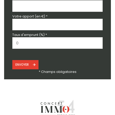
Votre apport (en €) *
Taux d'emprunt (%) *
ENVOYER
* Champs obligatoires