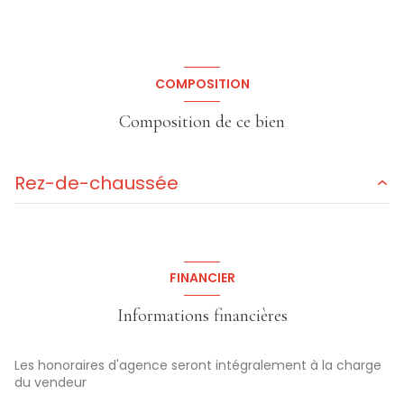
COMPOSITION
Composition de ce bien
Rez-de-chaussée
entrée
3.4 m²
salon/sejour
9.43 m²
FINANCIER
cuisine
5.37 m²
Informations financières
salle de bain
3.8 m²
chambre
11.14 m²
Les honoraires d'agence seront intégralement à la charge
du vendeur
chambre
12.7 m²