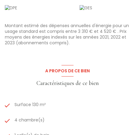
4 chambres de 9.50m² à 15.50m²
Bureau pour le télétravail ou vos activités
Salle de bains avec WC
Grenier aménageable pour créer encore plus d’espace
Extérieur et confort : une belle terrasse avec jardinet
Montant estimé des dépenses annuelles d'énergie pour un
Chauffage au fioul
usage standard est compris entre 3 310 € et 4 520 € . Prix
Maison
à rafraîchir
, pour créer votre intérieur sur-mesure
moyens des énergies indexés sur les années 2021, 2022 et
Située à
Royaumeix
, cette maison offre
un cadre de vie
2023 (abonnements compris).
agréable et pratique
, avec tout l’espace nécessaire pour
votre famille.
PRIX: 137 500 € (Honoraires à la charge du Vendeur)
Consultez les risques auxquels ce bien est exposé sur
le site :
www.georisques.gouv.fr
A PROPOS DE CE BIEN
Caractéristiques de ce bien
Surface 130 m²
4 chambre(s)