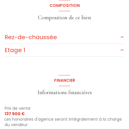
COMPOSITION
Composition de ce bien
Rez-de-chaussée
Etage 1
entrée
2.6 m²
cuisine
15.4 m²
chambre
13.2 m²
Salle à manger
17.22 m²
chambre
15.5 m²
FINANCIER
salon/sejour
13.20 m²
chambre
12 m²
Informations financières
salle de bain
6 m²
chambre
9.5 m²
WC
1.3 m²
WC
1.6 m²
Prix de vente
garage
43 m²
137 500 €
salle de bain
6.1 m²
Les honoraires d'agence seront intégralement à la charge
cave
18 m²
du vendeur
bureau
7.2 m²