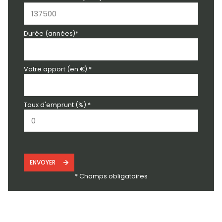
Durée (années)*
Votre apport (en €) *
Taux d'emprunt (%) *
ENVOYER
* Champs obligatoires