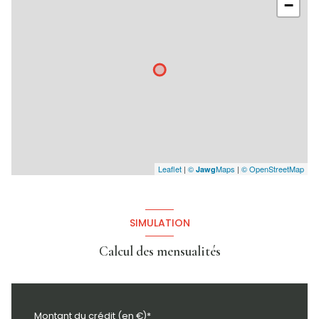
−
Leaflet
|
©
Maps
|
© OpenStreetMap
Jawg
SIMULATION
Calcul des mensualités
Montant du crédit (en €)*