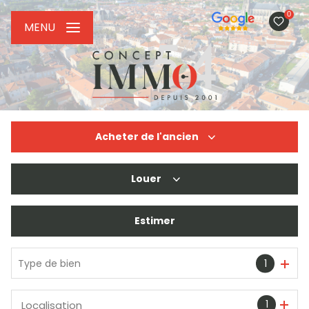
0
MENU
Acheter
de l'ancien
Louer
De l'ancien
De l'immo pro
Estimer
à l'année
De l'immo pro
Type de bien
1
1
Localisation