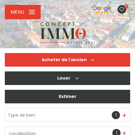
0
MENU
Acheter
de l'ancien
Louer
De l'ancien
De l'immo pro
Estimer
à l'année
De l'immo pro
Type de bien
1
1
Localisation