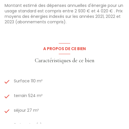
À prévoir :
Montant estimé des dépenses annuelles d'énergie pour un
Travaux de rénovation complets : menuiseries (simple
usage standard est compris entre 2 930 € et 4 020 € . Prix
vitrage), isolation, électricité, chauffage
moyens des énergies indexés sur les années 2021, 2022 et
Un bien à fort potentiel, à découvrir sans tarder.
2023 (abonnements compris).
Prix : 158 000 € (honoraires à la charge du vendeur)
Les informations sur les risques auxquels ce bien est
exposé sont disponibles sur le site Géorisques :
www.georisques.gouv.fr
A PROPOS DE CE BIEN
Caractéristiques de ce bien
Surface 110 m²
terrain 524 m²
séjour 27 m²
3 chambre(s)