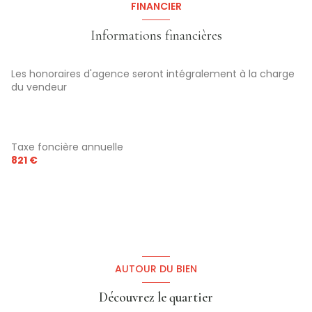
FINANCIER
buanderie
10 m²
WC
m²
Informations financières
Chambre n°2
15.8 m²
Chambre n°3
14.3 m²
Les honoraires d'agence seront intégralement à la charge
du vendeur
Taxe foncière annuelle
821 €
AUTOUR DU BIEN
Découvrez le quartier