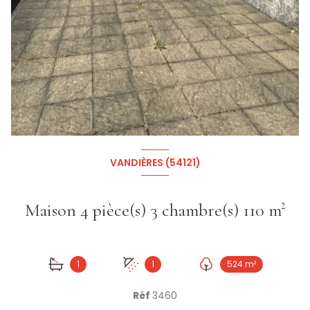
+16
VANDIÈRES (54121)
Maison 4 pièce(s) 3 chambre(s) 110 m²
1
1
524 m²
Réf
3460