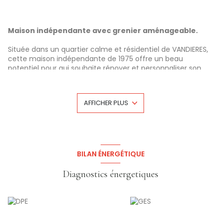
Maison indépendante avec grenier aménageable.
Située dans un quartier calme et résidentiel de VANDIERES,
cette maison indépendante de 1975 offre un beau
potentiel pour qui souhaite rénover et personnaliser son
futur lieu de vie.
Description :
Surface habitable actuelle : environ 110 m²
AFFICHER PLUS
Terrain : 524 m²
Rez-de-chaussée : entrée, chambre, salle d’eau, WC,
buanderie, garage
1er étage : séjour, cuisine (tous deux avec accès au
balcon), 2 chambres, salle de bain, WC
Combles sur dalle béton d’environ 80 m² aménageables
BILAN ÉNERGÉTIQUE
Extérieurs : cave, grande terrasse à l’arrière d'environ 50 m²,
jardin avec dépendance
Diagnostics énergetiques
Les + :
Maison non mitoyenne, en limite de propriété seulement
Grand grenier aménageable
Jardin, terrasse et dépendance
Gare TGV Lorraine à proximité directe