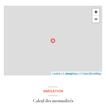
+
−
Leaflet
|
©
Maps
|
© OpenStreetMap
Jawg
SIMULATION
Calcul des mensualités