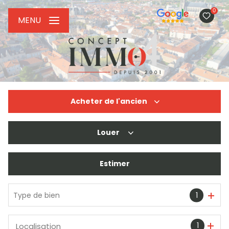
0
MENU
Acheter
de l'ancien
Louer
De l'ancien
De l'immo pro
Estimer
à l'année
De l'immo pro
Type de bien
1
1
Localisation