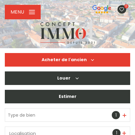
0
MENU
Acheter
de l'ancien
Louer
De l'ancien
De l'immo pro
Estimer
à l'année
De l'immo pro
Type de bien
1
1
Localisation