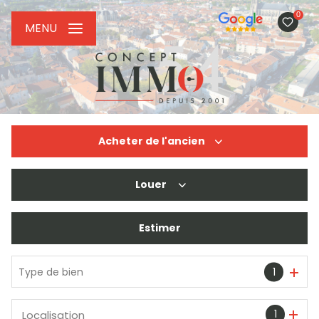
0
MENU
Acheter
de l'ancien
Louer
De l'ancien
De l'immo pro
Estimer
à l'année
De l'immo pro
Type de bien
1
1
Localisation