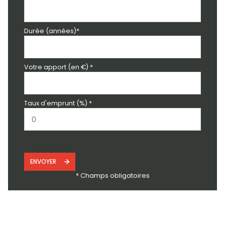
Durée (années)*
Votre apport (en €) *
Taux d'emprunt (%) *
ENVOYER
* Champs obligatoires