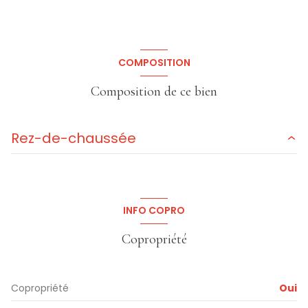
COMPOSITION
Composition de ce bien
Rez-de-chaussée
entrée
4.7 m²
Séjour
16 m²
INFO COPRO
cuisine
10.45 m²
Copropriété
Salle d'eau
3.6 m²
Chambre n°1
14 m²
Copropriété
Oui
Chambre n°2
12.1 m²