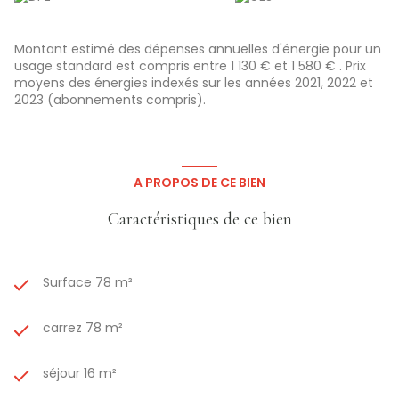
Localisation
: niché dans un environnement calme et
agréable, à proximité des commodités essentielles.
Un bien à ne pas manquer
! Contactez-nous dès
Montant estimé des dépenses annuelles d'énergie pour un
aujourd’hui pour une visite et laissez-vous séduire.
usage standard est compris entre 1 130 € et 1 580 € . Prix
Votre futur chez-vous est peut-être ici... Ne tardez
moyens des énergies indexés sur les années 2021, 2022 et
pas !
2023 (abonnements compris).
PRIX: 110 000 € (Honoraires à la charge du Vendeur)
Copropriété de 15
lots
, charges 112
€ / mois
, aucune
procédure en cours.
Les informations sur les risques auxquels ce bien est
exposé sont disponibles sur le site Géorisques:
A PROPOS DE CE BIEN
www.georisques.gouv.fr
Caractéristiques de ce bien
Surface 78 m²
carrez 78 m²
séjour 16 m²