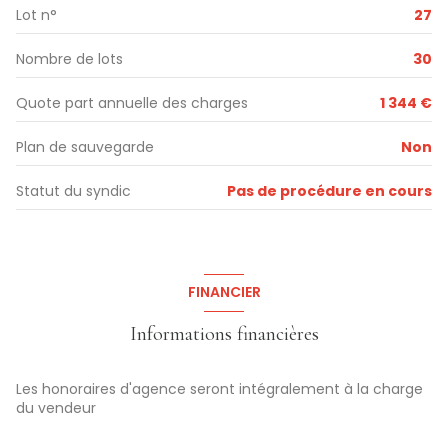
Lot n°
27
Chambre n°3
10.7 m²
dégagement
5 m²
Nombre de lots
30
Quote part annuelle des charges
1 344 €
Plan de sauvegarde
Non
Statut du syndic
Pas de procédure en cours
FINANCIER
Informations financières
Les honoraires d'agence seront intégralement à la charge
du vendeur