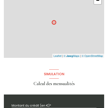
−
Leaflet
|
©
Maps
|
© OpenStreetMap
Jawg
SIMULATION
Calcul des mensualités
Montant du crédit (en €)*