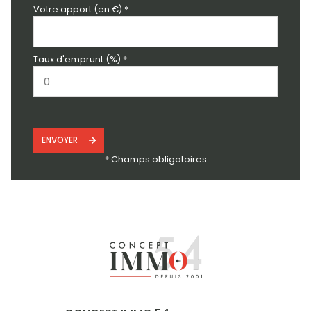
Votre apport (en €) *
Taux d'emprunt (%) *
ENVOYER
* Champs obligatoires