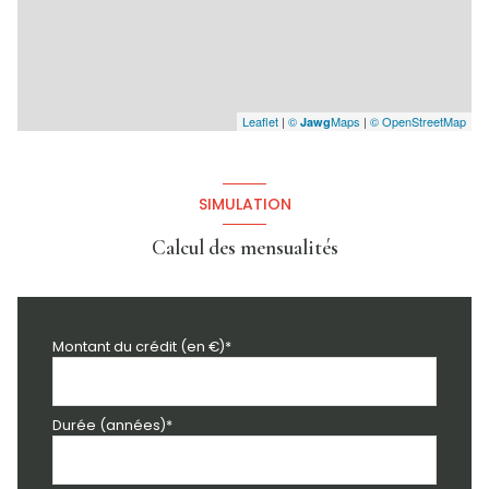
Leaflet
|
©
Maps
|
© OpenStreetMap
Jawg
SIMULATION
Calcul des mensualités
Montant du crédit (en €)*
Durée (années)*