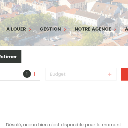
MAISON
APPARTEMENT
GESTION
NOTRE AGENCE
COMMERCES/ BUREAUX
INTERFACE PROPRIÉTAIRE
NOTRE ÉQUIPE
A LOUER
GESTION
NOTRE AGENCE
A
GARAGE
INTERFACE LOCATAIRE
NOS SERVICES
TERRAIN
GARANTIE LOYERS IMPAYÉS
NOS HONORAIRES
Estimer
BIENS LOUÉS
1
Budget
Désolé, aucun bien n'est disponible pour le moment.