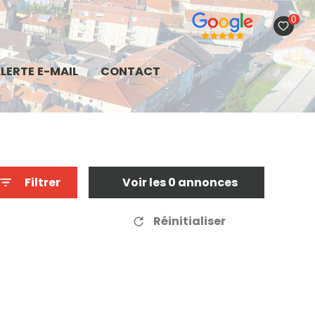
0
LERTE E-MAIL
CONTACT
Filtrer
Voir les
0
annonces
Réinitialiser