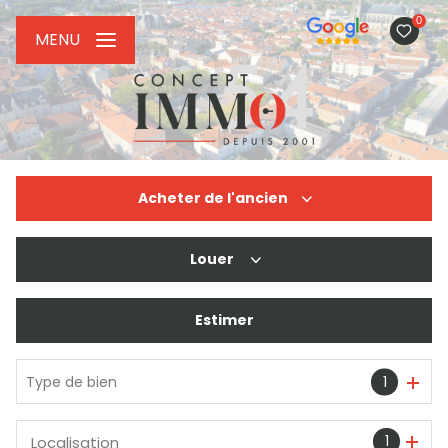
0
MENU
Acheter
de l'ancien
Louer
De l'ancien
De l'immo pro
Estimer
à l'année
De l'immo pro
Type de bien
1
1
Localisation