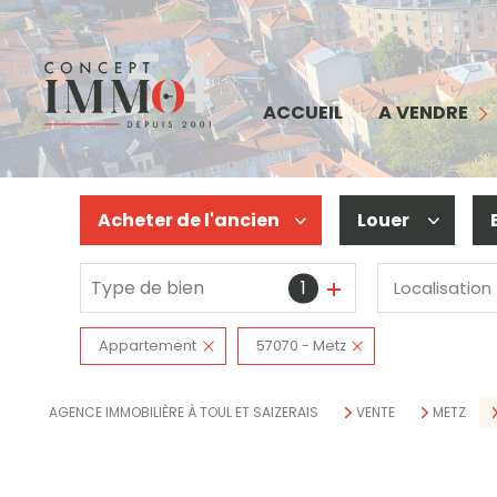
MAISON
APPARTEMENT
COMMERCE
ACCUEIL
A VENDRE
TERRAIN
IMMEUBLE
Acheter
de l'ancien
Louer
BIENS VENDUS
Type de bien
1
Localisation
De l'ancien
à l'année
De l'immo pro
De l'immo pro
Appartement
57070 - Metz
AGENCE IMMOBILIÈRE À TOUL ET SAIZERAIS
VENTE
METZ