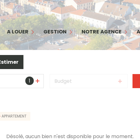
MAISON
APPARTEMENT
GESTION
NOTRE AGENCE
COMMERCES/ BUREAUX
INTERFACE PROPRIÉTAIRE
NOTRE ÉQUIPE
A LOUER
GESTION
NOTRE AGENCE
A
GARAGE
INTERFACE LOCATAIRE
NOS SERVICES
TERRAIN
GARANTIE LOYERS IMPAYÉS
NOS HONORAIRES
Estimer
BIENS LOUÉS
1
Budget
APPARTEMENT
Désolé, aucun bien n'est disponible pour le moment.