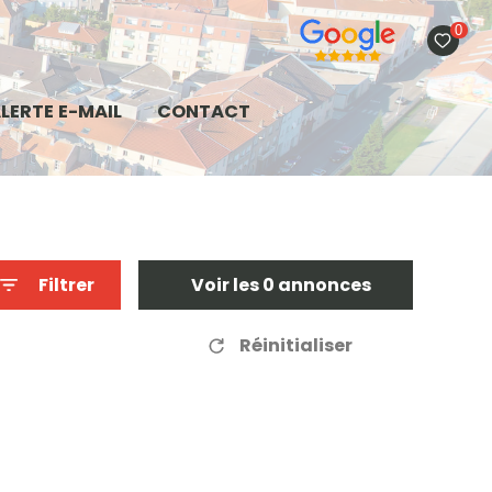
0
LERTE E-MAIL
CONTACT
Filtrer
Voir les
0
annonces
Réinitialiser