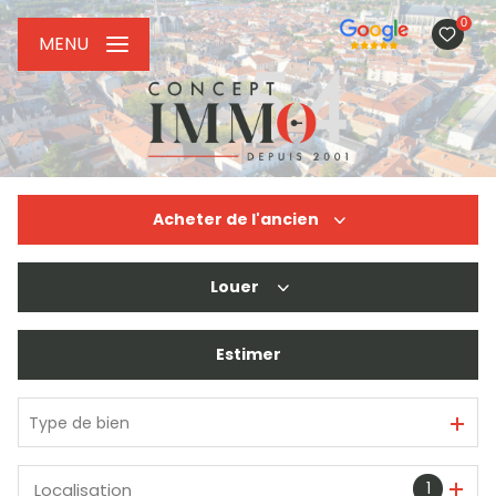
0
MENU
Acheter
de l'ancien
Louer
De l'ancien
De l'immo pro
Estimer
à l'année
De l'immo pro
Type de bien
1
Localisation