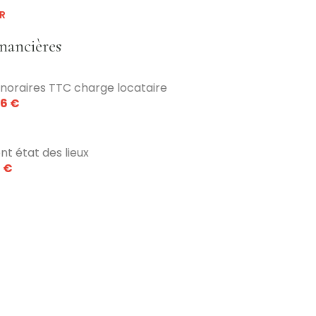
10 m²
R
6 m²
inancières
noraires TTC charge locataire
6 €
nt état des lieux
 €