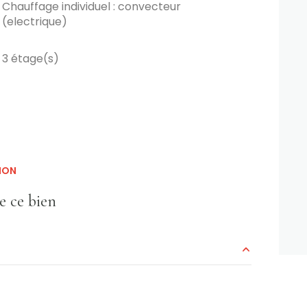
Chauffage individuel : convecteur
(electrique)
3 étage(s)
ION
e ce bien
19.27 m²