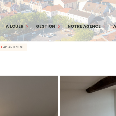
MAISON
APPARTEMENT
GESTION
NOTRE AGENCE
COMMERCES/ BUREAUX
INTERFACE PROPRIÉTAIRE
NOTRE ÉQUIPE
A LOUER
GESTION
NOTRE AGENCE
A
GARAGE
INTERFACE LOCATAIRE
NOS SERVICES
TERRAIN
GARANTIE LOYERS IMPAYÉS
NOS HONORAIRES
APPARTEMENT
BIENS LOUÉS