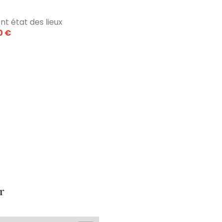
nt état des lieux
0 €
r