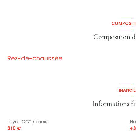
COMPOSIT
Composition d
Rez-de-chaussée
entrée
cuisine
FINANCIE
chambre
Informations f
salle de bain
Loyer CC* / mois
Ho
610 €
43