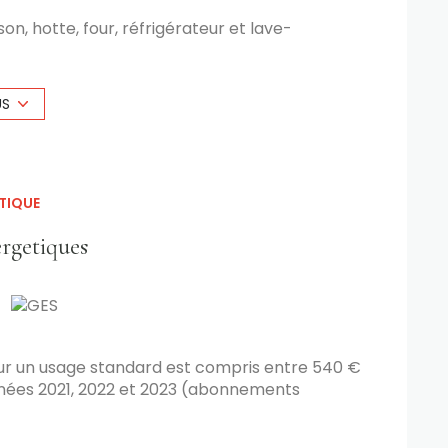
on, hotte, four, réfrigérateur et lave-
US
ière de l’immeuble.
TIQUE
gularisation annuelle (eau, taxe d’enlèvement
mmunes).
ergetiques
our l’état des lieux. Possibilité de règlement
xposé sont disponibles sur le site Géorisques :
ur un usage standard est compris entre 540 €
années 2021, 2022 et 2023 (abonnements