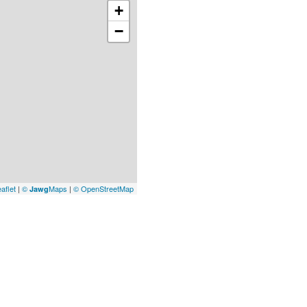
+
−
aflet
|
©
Maps
|
© OpenStreetMap
Jawg