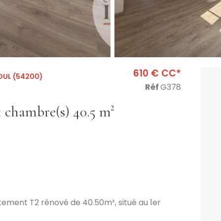
610 € CC*
UL (54200)
Réf
G378
Appartement 2 pièce(s) 1 chambre(s) 40.5 m²
ement T2 rénové de 40.50m², situé au 1er