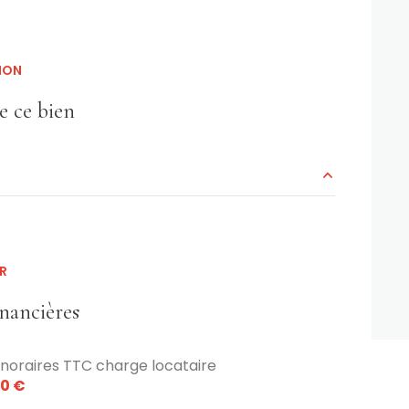
ION
e ce bien
2.66 m²
24.29 m²
R
9.85 m²
inancières
3.15 m²
noraires TTC charge locataire
0 €