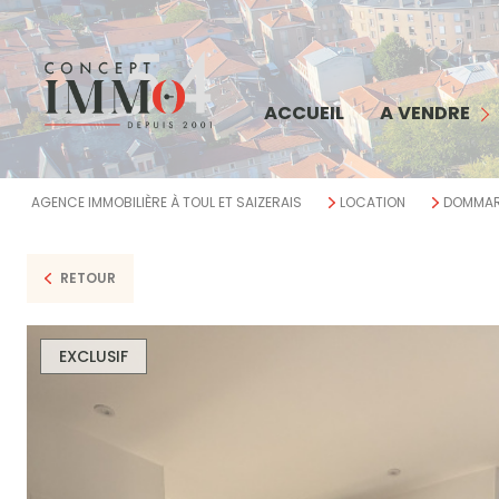
MAISON
APPARTEMENT
COMMERCE
ACCUEIL
A VENDRE
TERRAIN
IMMEUBLE
AGENCE IMMOBILIÈRE À TOUL ET SAIZERAIS
LOCATION
DOMMART
BIENS VENDUS
RETOUR
EXCLUSIF