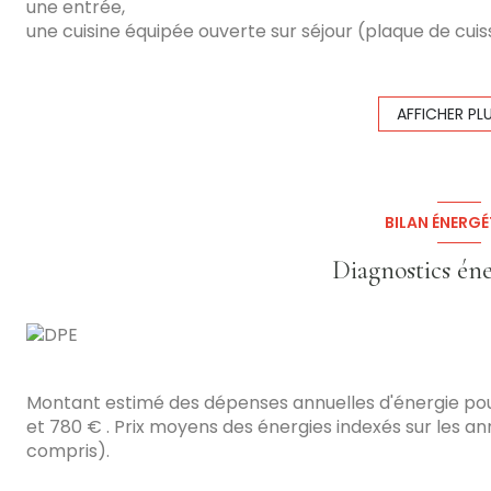
une entrée,
une cuisine équipée ouverte sur séjour (plaque de cuiss
vaisselle),
une chambre,
une salle de douche avec WC,
AFFICHER PL
une cave.
Vous bénéficierez également d’un parking situé à l’arr
Chauffage individuel électrique.
Disponible dès maintenant !
BILAN ÉNERGÉ
Loyer :
580 € + 30 € de provisions sur charges avec ré
des ordures ménagères et électricité des parties co
Diagnostics én
Dépôt de garantie :
580 €
Honoraires à la charge du locataire :
430€, dont 120 € p
en 3 fois sans frais !
Les informations sur les risques auxquels ce bien est e
www.georisques.gouv.fr
Montant estimé des dépenses annuelles d'énergie po
et 780 € . Prix moyens des énergies indexés sur les 
compris).