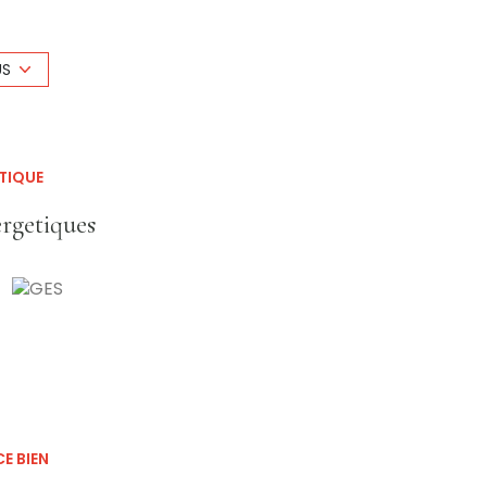
US
TIQUE
nitive
ergetiques
r les bilans ou organiser une visite, merci
d’un rendez-vous
.
'Acquéreur, soit 6 000€ TTC)
xposé sont disponibles sur le site Géorisques:
E BIEN