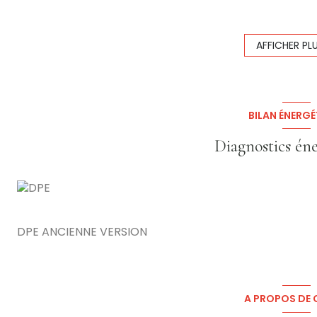
Un
bureau
Un
hall d’exposition
Un
WC
, un
espace de rangement
AFFICHER PL
Et une
réserve de 60 m²
située au premier étage
Loyer mensuel : 913,66 € TTC
(+ taxe foncière)
Le fonds comprend :
La
clientèle
et l’
achalandage
BILAN ÉNERGÉ
L’
enseigne commerciale
Les
stocks
, qui seront évalués le jour de la cession défi
Diagnostics én
Les
agencements et installations
Le
matériel et mobilier professionnel
Aucun salarié à reprendre
Pour tout renseignement complémentaire, pour consulte
de
nous contacter directement afin de convenir 
DPE ANCIENNE VERSION
Prix : 66
000 €
(dont 10% d'honoraires à la charge de l
Les informations sur les risques auxquels ce bien est e
www.georisques.gouv.fr
A PROPOS DE C