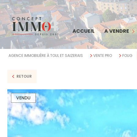
MAISON
APPARTEMENT
COMMERCE
ACCUEIL
A VENDRE
TERRAIN
IMMEUBLE
AGENCE IMMOBILIÈRE À TOUL ET SAIZERAIS
VENTE PRO
FOUG
BIENS VENDUS
RETOUR
VENDU