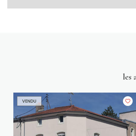
les
VENDU