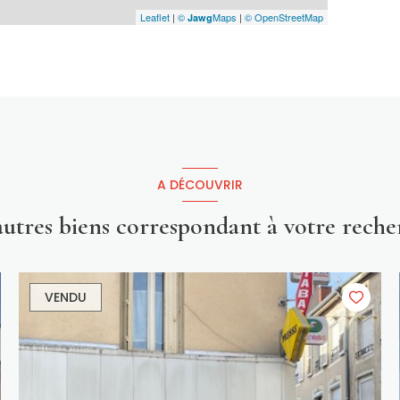
Leaflet
|
©
Maps
|
© OpenStreetMap
Jawg
A DÉCOUVRIR
 autres biens correspondant à votre reche
VENDU