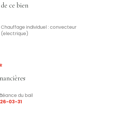
 de ce bien
Chauffage individuel : convecteur
(electrique)
R
inancières
C
héance du bail
26-03-31