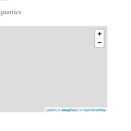
quartier
+
−
Leaflet
|
©
Maps
|
© OpenStreetMap
Jawg