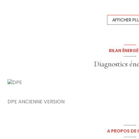
40 Places assises environ en Intérieur + 40 Places assi
6 Appartements en Location à l'année (1 F5 + 1 F2 + 4 
Bon CA Régulier
AFFICHER PL
Loyer: 1619 € / Mois Hors Charges (Uniquement la Tax
Prix: 132 000 € (Le prix indiqué comprend les honoraire
vente. Prix hors honoraires: 120 000€)
Les informations sur les risques auxquels ce bien est e
BILAN ÉNERGÉ
www.georisques.gouv.fr
Diagnostics én
DPE ANCIENNE VERSION
A PROPOS DE C