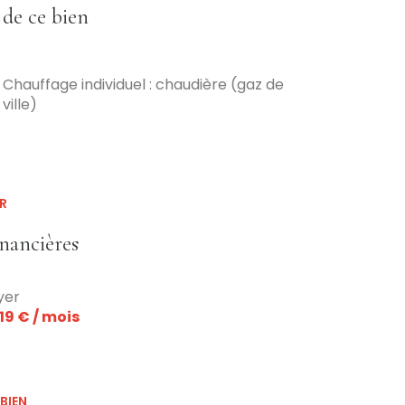
 de ce bien
Chauffage individuel : chaudière (gaz de
ville)
R
inancières
yer
619 € / mois
BIEN