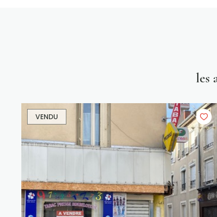
les
VENDU