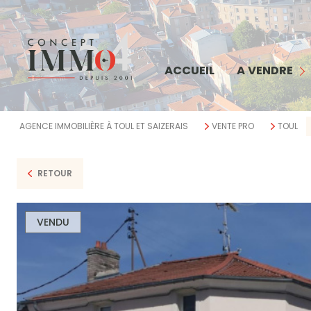
MAISON
APPARTEMENT
COMMERCE
ACCUEIL
A VENDRE
TERRAIN
IMMEUBLE
AGENCE IMMOBILIÈRE À TOUL ET SAIZERAIS
VENTE PRO
TOUL
BIENS VENDUS
RETOUR
VENDU