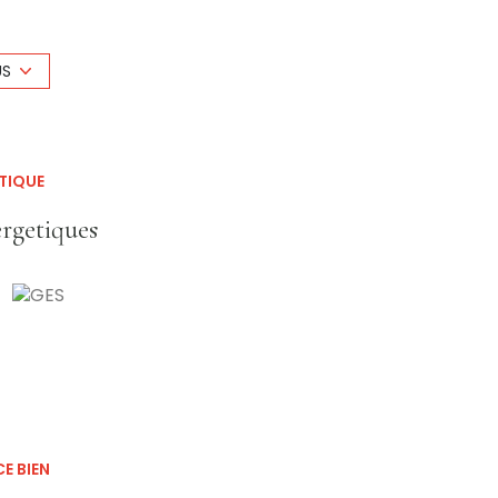
ses environ en Extérieur.
Studios)
US
e Foncière en Charges)
s à la charge de l'acquereur: soit 10% du prix de
xposé sont disponibles sur le site Géorisques:
TIQUE
ergetiques
E BIEN