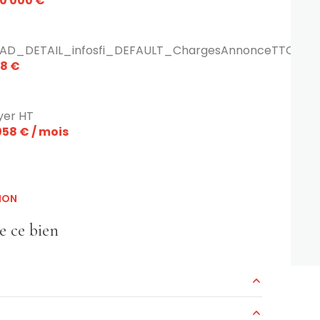
0 000 €
AD_DETAIL_infosfi_DEFAULT_ChargesAnnonceTTC
8 €
yer HT
058 € / mois
ION
e ce bien