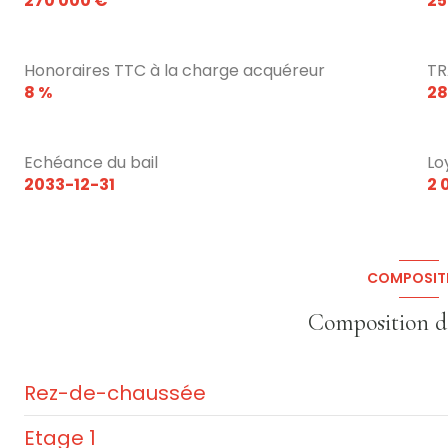
270 000 €
25
Honoraires TTC à la charge acquéreur
TR
8 %
28
Echéance du bail
Lo
2033-12-31
2 
COMPOSIT
Composition d
Rez-de-chaussée
Etage 1