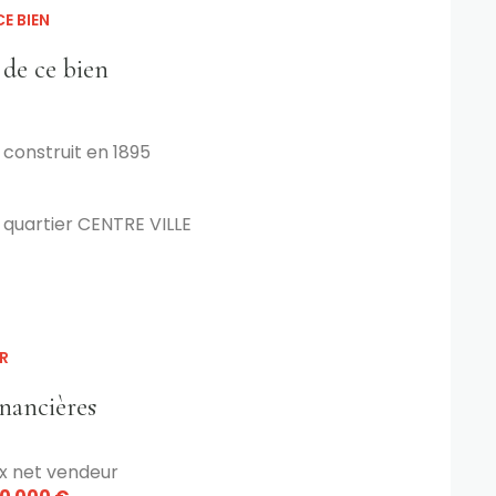
 la restauration souhaitant reprendre une
E BIEN
f. Sans aucun doute,
l’une des plus belles
 de ce bien
construit en 1895
quartier CENTRE VILLE
R
inancières
ix net vendeur