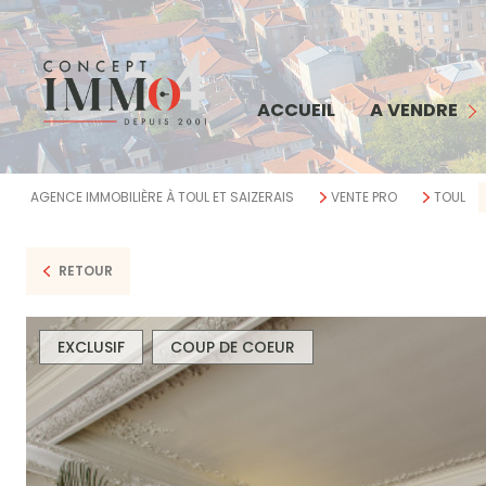
MAISON
APPARTEMENT
COMMERCE
ACCUEIL
A VENDRE
TERRAIN
IMMEUBLE
AGENCE IMMOBILIÈRE À TOUL ET SAIZERAIS
VENTE PRO
TOUL
BIENS VENDUS
RETOUR
EXCLUSIF
COUP DE COEUR