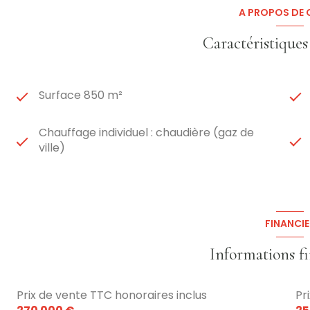
Ce bien s’adresse idéalement à des professionnels de
A PROPOS DE C
affaire saine, clé en main, au potentiel encore évoluti
affaires du secteur de Toul
.
Caractéristiques
Surface 850 m²
Chauffage individuel : chaudière (gaz de
ville)
FINANCIE
Informations f
Prix de vente TTC honoraires inclus
Pr