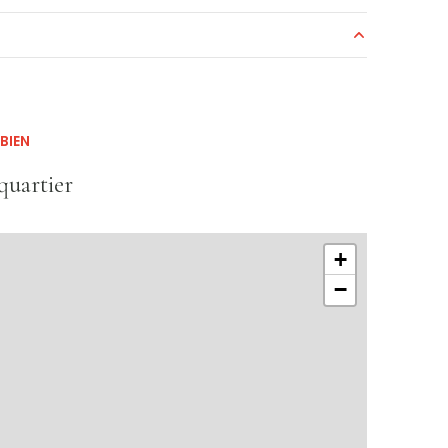
170 m²
170 m²
170 m²
BIEN
quartier
+
−