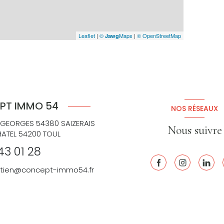
Leaflet
|
©
Maps
|
© OpenStreetMap
Jawg
PT IMMO 54
NOS RÉSEAUX
 GEORGES 54380 SAIZERAIS
Nous suivre
HATEL 54200 TOUL
43 01 28
retien@concept-immo54.fr