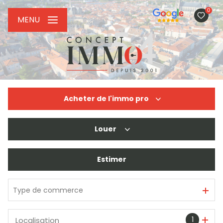
0
MENU
Acheter
de l'immo pro
Louer
De l'ancien
De l'immo pro
Estimer
à l'année
De l'immo pro
Type de commerce
1
Localisation