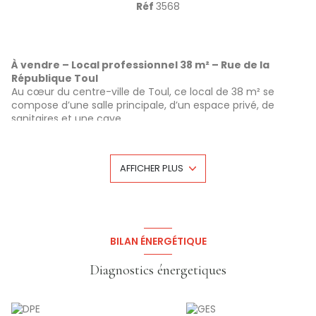
Réf
3568
À vendre – Local professionnel 38 m² – Rue de la
République Toul
Au cœur du centre-ville de Toul, ce local de 38 m² se
compose d’une salle principale, d’un espace privé, de
sanitaires et une cave
L’ensemble est en très bon état.
Actuellement Loué 900€ Hors Charges avec bail en cours.
Les charges comportes la taxe foncière qui est de 650
AFFICHER PLUS
euros par an et l'assurance pour un cout de'environ 60
euros par mois pour l'ensemble.
Prix de vente : 126500 €
(honoraires à la charge du
vendeur)
Les informations sur les risques auxquels ce bien est
exposé sont disponibles sur le site Géorisques:
BILAN ÉNERGÉTIQUE
www.georisques.gouv.fr
Diagnostics énergetiques