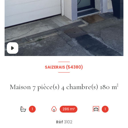
+16
SAIZERAIS (54380)
Maison 7 pièce(s) 4 chambre(s) 180 m²
1
286 m²
1
Réf
3102