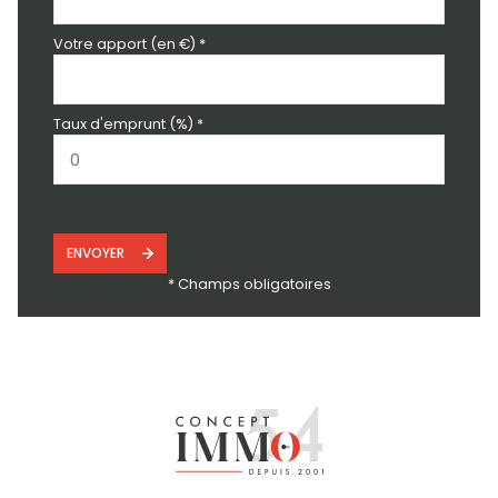
Votre apport (en €) *
Taux d'emprunt (%) *
ENVOYER
* Champs obligatoires