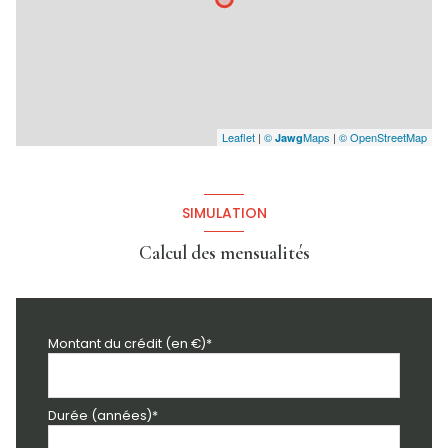
Leaflet
|
©
Maps
|
© OpenStreetMap
Jawg
SIMULATION
Calcul des mensualités
Montant du crédit (en €)*
Durée (années)*