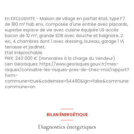
En EXCLUSIVITE - Maison de village en parfait état, type F7
de 180 m² hab env, composée d'une entrée avec placards,
superbe espace de vie avec cuisine équipée US accès
bacon de 10 m², grande SDB avec douche et baignoire, 2
wc, 4 chambres dont 1 avec dressing, bureau, garage 1 Vl,
terrasse et jardinet.
Etat irréprochable.
PRIX: 240 000 € (Honoraires à la charge du Vendeur)
Lien Géorisques: https://www.georisques.gouv.fr/mes-
risques/connaitre-les-risques-pres-de-chez-moi/rapport?
form-
commune=true&codeInsee=54490&ign=false&commune=54
commune=on
BILAN ÉNERGÉTIQUE
Diagnostics énergetiques