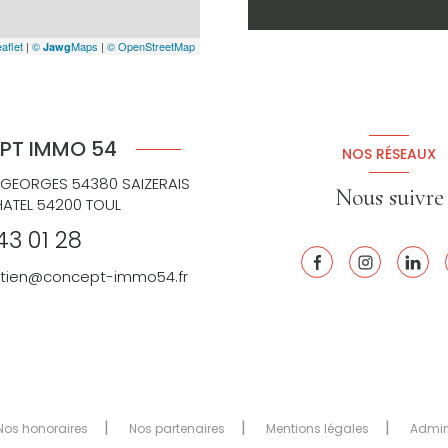
aflet
|
©
Maps
|
© OpenStreetMap
Jawg
PT IMMO 54
NOS RÉSEAUX
 GEORGES 54380 SAIZERAIS
Nous suivre
HATEL 54200 TOUL
43 01 28
retien@concept-immo54.fr
Nos honoraires
Nos partenaires
Mentions légales
Admi