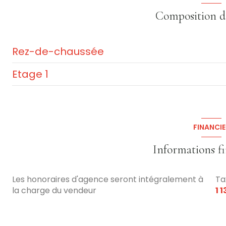
Composition d
Rez-de-chaussée
Etage 1
entrée
cuisine
chambre
salle de bain
chambre
FINANCIE
WC
chambre
Informations f
chambre
cellier
chambre
Les honoraires d'agence seront intégralement à
Ta
cellier
la charge du vendeur
1 
dégagement
salon/sejour