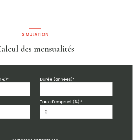
SIMULATION
alcul des mensualités
n €)*
Durée (années)*
*
Taux d'emprunt (%) *