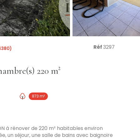
Réf
3297
4380)
Maison 6 pièce(s) 5 chambre(s) 220 m²
873 m²
ON à rénover de 220 m² habitables environ
e, un séjour, une salle de bains avec baignoire