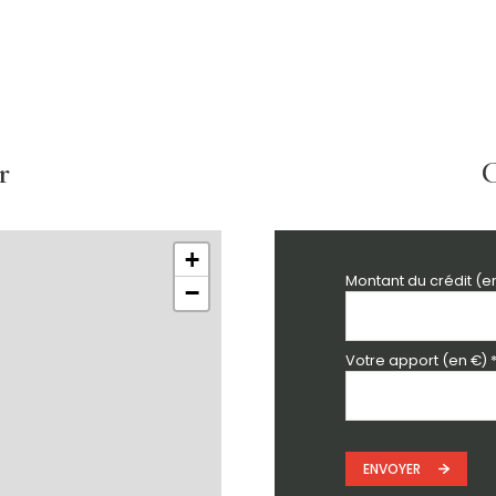
70 m²
r
C
+
Montant du crédit (e
−
Votre apport (en €) 
ENVOYER