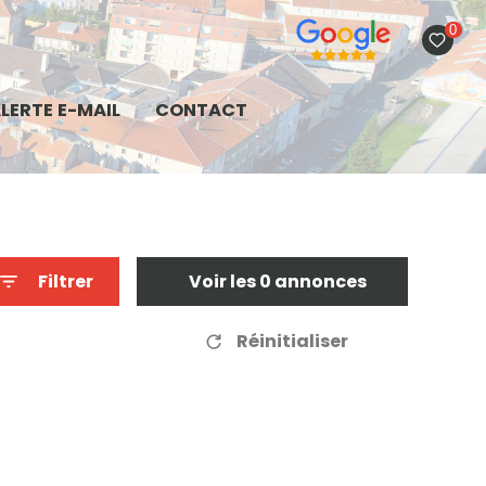
0
LERTE E-MAIL
CONTACT
Filtrer
Voir les
0
annonces
Réinitialiser