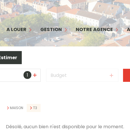
MAISON
APPARTEMENT
GESTION
NOTRE AGENCE
COMMERCES/ BUREAUX
INTERFACE PROPRIÉTAIRE
NOTRE ÉQUIPE
A LOUER
GESTION
NOTRE AGENCE
A
GARAGE
INTERFACE LOCATAIRE
NOS SERVICES
TERRAIN
GARANTIE LOYERS IMPAYÉS
NOS HONORAIRES
Estimer
BIENS LOUÉS
1
Budget
S
MAISON
T3
Désolé, aucun bien n'est disponible pour le moment.