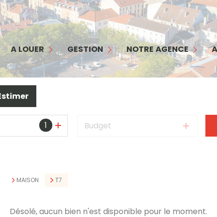
MAISON
APPARTEMENT
GESTION
NOTRE AGENCE
COMMERCES/ BUREAUX
INTERFACE PROPRIÉTAIRE
NOTRE ÉQUIPE
A LOUER
GESTION
NOTRE AGENCE
A
GARAGE
INTERFACE LOCATAIRE
NOS SERVICES
TERRAIN
GARANTIE LOYERS IMPAYÉS
NOS HONORAIRES
Estimer
BIENS LOUÉS
1
Budget
S
MAISON
T7
Désolé, aucun bien n'est disponible pour le moment.