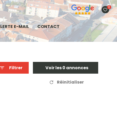
0
LERTE E-MAIL
CONTACT
Filtrer
Voir les
0
annonces
Réinitialiser