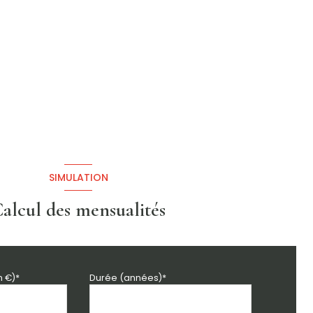
SIMULATION
alcul des mensualités
n €)*
Durée (années)*