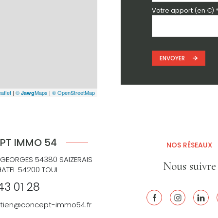
Votre apport (en €) 
ENVOYER
aflet
|
©
Maps
|
© OpenStreetMap
Jawg
PT IMMO 54
NOS RÉSEAUX
 GEORGES 54380 SAIZERAIS
Nous suivre
HATEL 54200 TOUL
43 01 28
retien@concept-immo54.fr