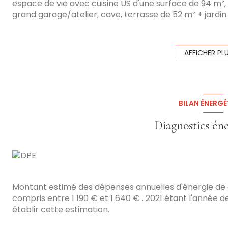
espace de vie avec cuisine US d'une surface de 94 m², 1
grand garage/atelier, cave, terrasse de 52 m² + jardi
possibilité de mezzanine + 2 ou 3 chambres suppléme
Chauffage électrique. Important: La façade avant va 
propriétaire. Très belles prestations PRIX: 230 000 € 
AFFICHER PL
informations sur les risques auxquels ce bien est expos
www.georisques.gouv.fr
BILAN ÉNERGÉ
Diagnostics én
Montant estimé des dépenses annuelles d'énergie de
compris entre 1 190 € et 1 640 € . 2021 étant l'année de
établir cette estimation.