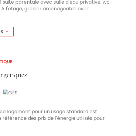
 suite parentale avec salle d'eau privative, wc,
n. A l'étage, grenier aménageable avec
ntaires +SDB et wc. Plans annexés aux photos.
être réalisée prochainement à la charge du
(Honoraires à la charge du Vendeur) Les
US
é sont disponibles sur le site Géorisques:
TIQUE
ergetiques
 ce logement pour un usage standard est
 référence des prix de l'énergie utilisés pour