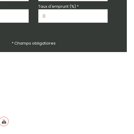
*
Taux d'emprunt (%) *
* Champs obligatoires