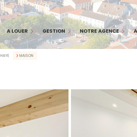
MAISON
APPARTEMENT
GESTION
NOTRE AGENCE
COMMERCES/ BUREAUX
INTERFACE PROPRIÉTAIRE
NOTRE ÉQUIPE
A LOUER
GESTION
NOTRE AGENCE
A
GARAGE
INTERFACE LOCATAIRE
NOS SERVICES
TERRAIN
GARANTIE LOYERS IMPAYÉS
NOS HONORAIRES
 HAYE
MAISON
BIENS LOUÉS