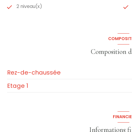
2 niveau(x)
COMPOSIT
Composition d
Rez-de-chaussée
Etage 1
entrée
Salle à manger avec cuisine US
Grenier aménageable
salon
FINANCIE
Chambre n°1
Informations f