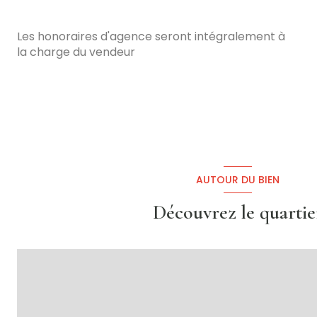
salle d'eau
Garage avec atelier
Les honoraires d'agence seront intégralement à
la charge du vendeur
AUTOUR DU BIEN
Découvrez le quartie