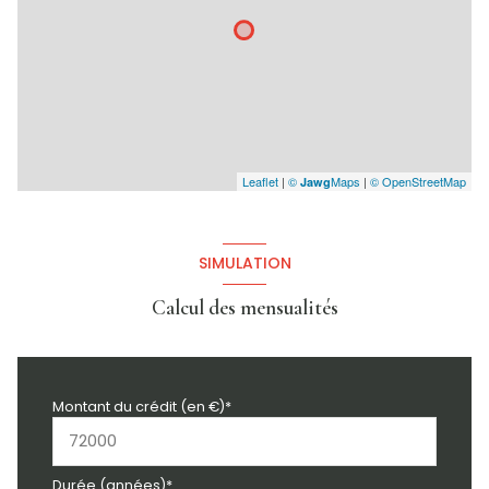
Leaflet
|
©
Maps
|
© OpenStreetMap
Jawg
SIMULATION
Calcul des mensualités
Montant du crédit (en €)*
Durée (années)*