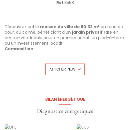
Réf
3558
Découvrez cette
maison de ville de 60.32 m²
en fond de
cour, au calme, bénéficiant d’un
jardin privatif
rare en
centre-ville. Idéale pour un premier achat, un pied-à-terre
ou un investissement locatif.
Composition :
Rez-de-chaussée :
entrée, séjour / pièce de vie, salle de
bain, WC, buanderie
1er étage :
1 chambre + mezzanine
AFFICHER PLUS
Extérieur :
jardin privatif, parfait pour profiter des beaux
jours
Points forts
Calme et intimité
en fond de cour
Jardin privatif, un atout rare sur le secteur
Agencement pratique et lumineux
BILAN ÉNERGÉTIQUE
Opportunité à saisir pour un projet résidentiel ou locatif
Diagnostics énergetiques
Charges de copropriété : - Pas de procédure en cours.
Prix de vente: 72 000 euros (honoraires charge
vendeur)