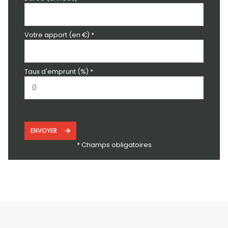
Votre apport (en €) *
Taux d'emprunt (%) *
ENVOYER
* Champs obligatoires