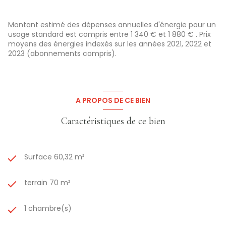
Les informations sur les risques auxquels ce bien est exposé
sont disponibles sur le site Géorisques:
www.georisques.gouv.fr
Montant estimé des dépenses annuelles d'énergie pour un
usage standard est compris entre 1 340 € et 1 880 € . Prix
moyens des énergies indexés sur les années 2021, 2022 et
2023 (abonnements compris).
A PROPOS DE CE BIEN
Caractéristiques de ce bien
Surface 60,32 m²
terrain 70 m²
1 chambre(s)