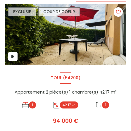
EXCLUSIF
COUP DE COEUR
TOUL (54200)
Appartement 2 pièce(s) 1 chambre(s) 42.17 m²
1
42.17 ㎡
1
94 000 €