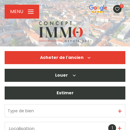
0
MENU
Acheter
de l'ancien
Louer
De l'ancien
De l'immo pro
Estimer
à l'année
De l'immo pro
Type de bien
1
Localisation