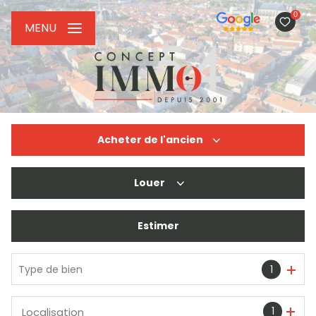
0
MENU
Acheter
de l'ancien
Louer
De l'ancien
De l'immo pro
Estimer
à l'année
De l'immo pro
Type de bien
1
1
Localisation