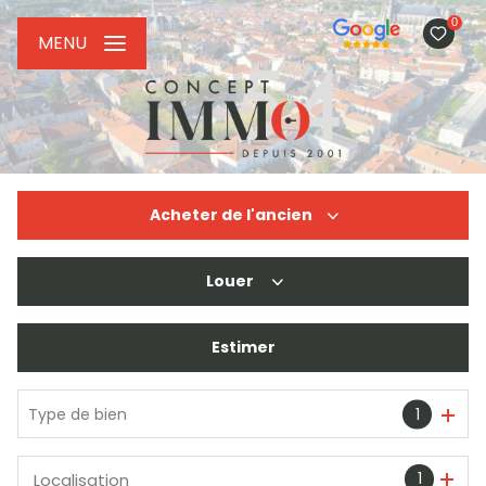
0
MENU
Acheter
de l'ancien
Louer
De l'ancien
De l'immo pro
Estimer
à l'année
De l'immo pro
Type de bien
1
1
Localisation