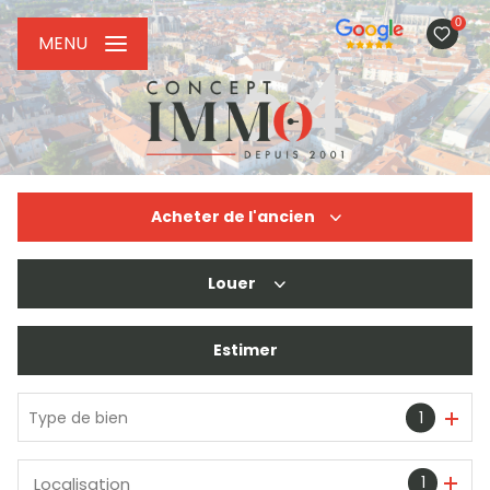
0
MENU
Acheter
de l'ancien
Louer
De l'ancien
De l'immo pro
Estimer
à l'année
De l'immo pro
Type de bien
1
1
Localisation